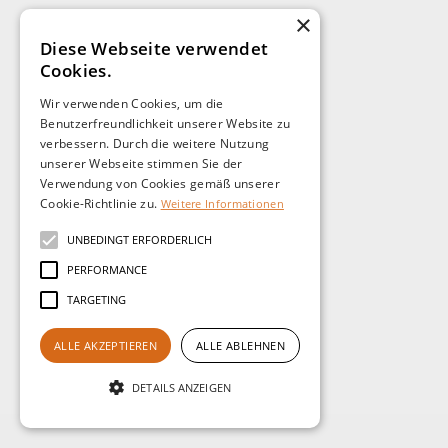
×
Diese Webseite verwendet
Cookies.
Wir verwenden Cookies, um die
Benutzerfreundlichkeit unserer Website zu
verbessern. Durch die weitere Nutzung
unserer Webseite stimmen Sie der
Verwendung von Cookies gemäß unserer
Cookie-Richtlinie zu.
Weitere Informationen
UNBEDINGT ERFORDERLICH
INDUSTRIE
Schaefer & te Neues GmbH -
PERFORMANCE
Krefeld
TARGETING
WEBEREI
ALLE AKZEPTIEREN
ALLE ABLEHNEN
Probemontage und Lieferung von T8 LED-
DETAILS ANZEIGEN
Leuchtmitteln für eine regionale Weberei unter
Berücksichtigung der Sichtaufgaben der