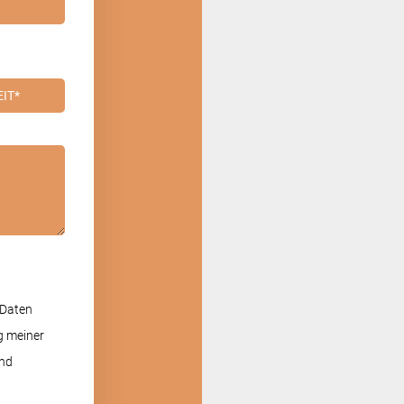
Mo - Fr:
09:
Sa - So:
ge
 Daten
g meiner
und