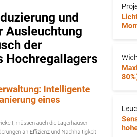
Proj
eduzierung und
Lich
Mon
r Ausleuchtung
usch der
s Hochregallagers
Wich
Maxi
80%)
rwaltung: Intelligente
Sanierung eines
Leuc
Sens
twickelt, müssen auch die Lagerhäuser
hohe
derungen an Effizienz und Nachhaltigkeit