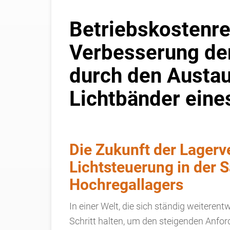
Betriebskostenr
Verbesserung de
durch den Austa
Lichtbänder eine
Die Zukunft der Lagerve
Lichtsteuerung in der 
Hochregallagers
In einer Welt, die sich ständig weiteren
Schritt halten, um den steigenden Anfor