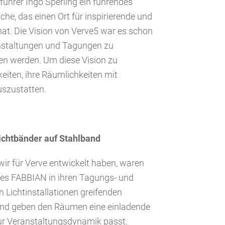
führer Ingo Sperling ein führendes
e, das einen Ort für inspirierende und
hat. Die Vision von Verve5 war es schon
anstaltungen und Tagungen zu
sen werden. Um diese Vision zu
eiten, ihre Räumlichkeiten mit
szustatten.
ichtbänder auf Stahlband
ir für Verve entwickelt haben, waren
es FABBIAN in ihren Tagungs- und
n Lichtinstallationen greifenden
und geben den Räumen eine einladende
ur Veranstaltungsdynamik passt.