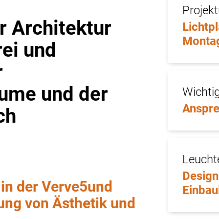
Projek
 Architektur
Lichtp
Monta
rei und
r
äume und der
Wichtig
Anspre
ch
Leucht
Design
 in der Verve5und
Einbau
ung von Ästhetik und