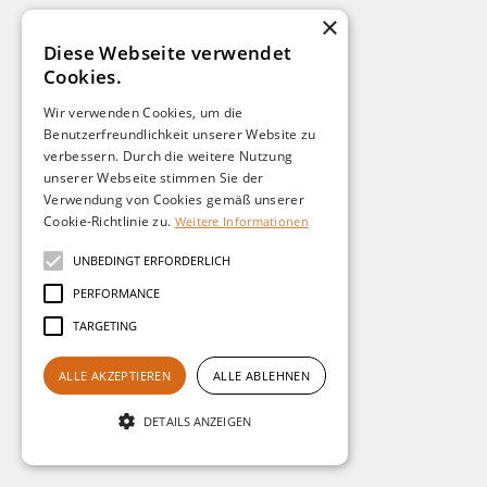
Akzent Einbaustrahler
×
SPOTLIGHT
Diese Webseite verwendet
PRODUKT ANFRAGEN
Cookies.
Wir verwenden Cookies, um die
Benutzerfreundlichkeit unserer Website zu
verbessern. Durch die weitere Nutzung
LEISTUNG
unserer Webseite stimmen Sie der
Verwendung von Cookies gemäß unserer
36W, 40W
Cookie-Richtlinie zu.
Weitere Informationen
EFFIZIENZ
(BIS ZU)
140 Lm/W
UNBEDINGT ERFORDERLICH
FARBTEMPERATUR
PERFORMANCE
4.000K (2.700K - 6.500K optional)
TARGETING
DIMMBARKEIT
optional DALI, 0-10V, Phasenabschnitt
ALLE AKZEPTIEREN
ALLE ABLEHNEN
ABSTRAHLCHARAKTERISTIK
DETAILS ANZEIGEN
120° (matt/ prismatisch)
FARBEN