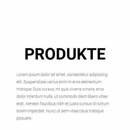
PRODUKTE
Lorem ipsum dolor sit amet, consectetur adipiscing
elit. Suspendisse varius enim in eros elementum
tristique. Duis cursus, mi quis viverra ornare, eros
dolor interdum nulla, ut commodo diam libero vitae
erat. Aenean faucibus nibh et justo cursus id rutrum
lorem imperdiet. Nunc ut sem vitae risus tristique
posuere.