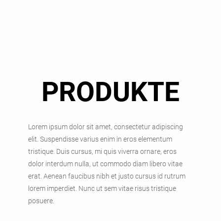
PRODUKTE
Lorem ipsum dolor sit amet, consectetur adipiscing
elit. Suspendisse varius enim in eros elementum
tristique. Duis cursus, mi quis viverra ornare, eros
dolor interdum nulla, ut commodo diam libero vitae
erat. Aenean faucibus nibh et justo cursus id rutrum
lorem imperdiet. Nunc ut sem vitae risus tristique
posuere.