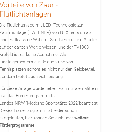
Vorteile von Zaun-
Flutlichtanlagen
Die Flutlichtanlage mit LED- Technologie zur
Zaunmontage (TWEENER) von NLX hat sich als
eine erstklassige Wahl für Sportvereine und Stadien
auf der ganzen Welt erwiesen, und der TV1903
Krefeld ist da keine Ausnahme. Als
Einsteigersystem zur Beleuchtung von
Tennisplätzen schont es nicht nur den Geldbeutel,
sondern bietet auch viel Leistung.
Für diese Anlage wurde neben kommunalen Mitteln
u.a. das Förderprogramm des
Landes NRW "Moderne Sportstätte 2022"beantragt.
Dieses Förderprogramm ist leider schon
ausgelaufen, hier können Sie sich über
weitere
Förderprogramme