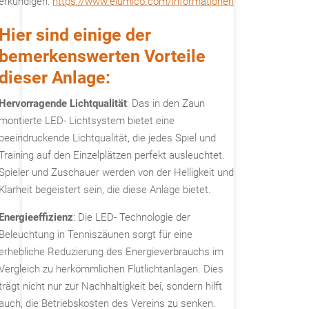
erkundigen:
https://www.elumico.com/informationen
Hier sind einige der
bemerkenswerten Vorteile
dieser Anlage:
Hervorragende Lichtqualität
: Das in den Zaun
montierte LED- Lichtsystem bietet eine
beeindruckende Lichtqualität, die jedes Spiel und
Training auf den Einzelplätzen perfekt ausleuchtet.
Spieler und Zuschauer werden von der Helligkeit und
Klarheit begeistert sein, die diese Anlage bietet.
Energieeffizienz
: Die LED- Technologie der
Beleuchtung in Tenniszäunen sorgt für eine
erhebliche Reduzierung des Energieverbrauchs im
Vergleich zu herkömmlichen Flutlichtanlagen. Dies
trägt nicht nur zur Nachhaltigkeit bei, sondern hilft
auch, die Betriebskosten des Vereins zu senken.