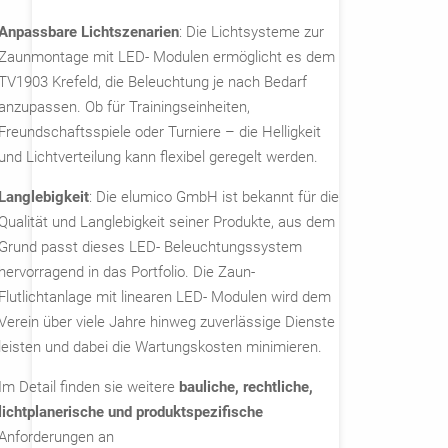
Anpassbare Lichtszenarien
: Die Lichtsysteme zur
Zaunmontage mit LED- Modulen ermöglicht es dem
TV1903 Krefeld, die Beleuchtung je nach Bedarf
anzupassen. Ob für Trainingseinheiten,
Freundschaftsspiele oder Turniere – die Helligkeit
und Lichtverteilung kann flexibel geregelt werden.
Langlebigkeit
: Die elumico GmbH ist bekannt für die
Qualität und Langlebigkeit seiner Produkte, aus dem
Grund passt dieses LED- Beleuchtungssystem
hervorragend in das Portfolio. Die Zaun-
Flutlichtanlage mit linearen LED- Modulen wird dem
Verein über viele Jahre hinweg zuverlässige Dienste
leisten und dabei die Wartungskosten minimieren.
Im Detail finden sie weitere
bauliche, rechtliche,
lichtplanerische und produktspezifische
Anforderungen an