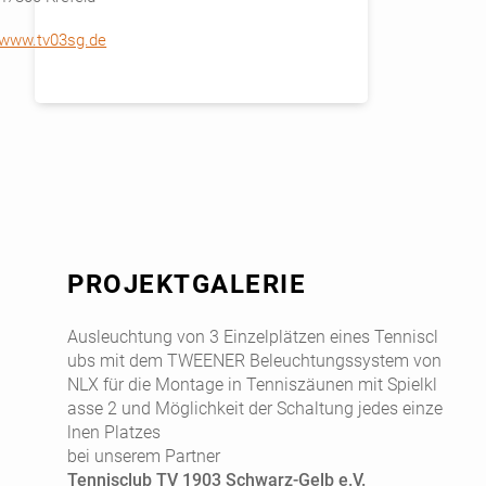
www.tv03sg.de
PROJEKTGALERIE
Ausleuchtung von 3 Einzelplätzen eines Tenniscl
ubs mit dem TWEENER Beleuchtungssystem von
NLX für die Montage in Tenniszäunen mit Spielkl
asse 2 und Möglichkeit der Schaltung jedes einze
lnen Platzes
bei unserem Partner
Tennisclub TV 1903 Schwarz-Gelb e.V.