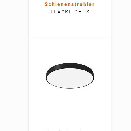
Schienenstrahler
TRACKLIGHTS
Leistung
25W, 30W, 40W, 50W, 60W
Lichtstrom
Farbtemperatur
4.000K (2.700K - 6.500K optional)
Schutzart