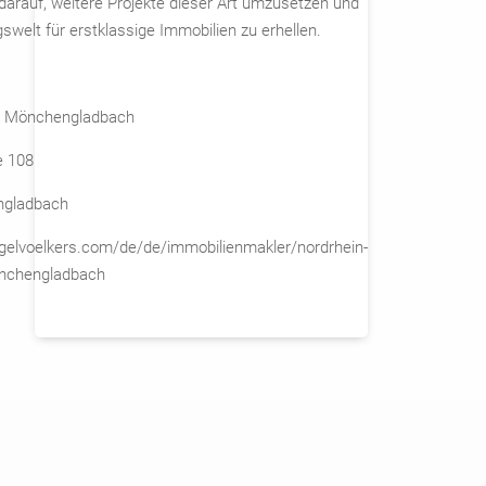
darauf, weitere Projekte dieser Art umzusetzen und
swelt für erstklassige Immobilien zu erhellen.
rs Mönchengladbach
e 108
ngladbach
gelvoelkers.com/de/de/immobilienmakler/nordrhein-
nchengladbach